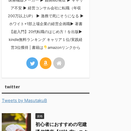
医療機器メーカー ▶︎ 難病IBD発症 ▶︎ キャリ
ア不安 ▶︎ 経営コンサル会社に転職（年収
200万以上UP） ▶︎ 激務で死にそうになる ▶︎
ホワイト+1部上場企業の経営企画職▶︎ 著書
【超入門】20代転職のはじめ方！を出版▶︎
kindle無料ランキング キャリア１位/実践経
営3位獲得 | 書籍は
amazonリンクから
twitter
Tweets by MasutakuB
資格
初心者におすすめの宅建