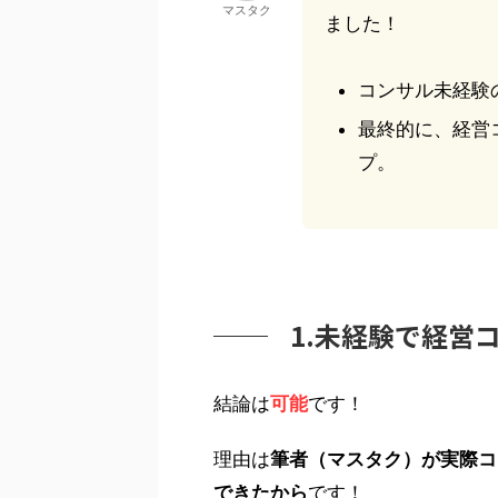
マスタク
ました！
コンサル未経験
最終的に、経営
プ。
1.未経験で経営
結論は
可能
です！
理由は
筆者（マスタク）が実際コ
できたから
です！