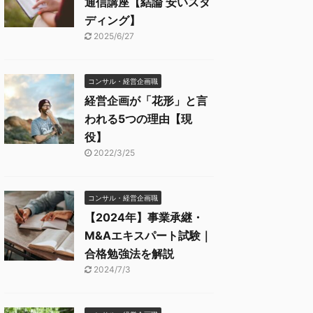
通信講座【結論 安いスタ
ディング】
2025/6/27
コンサル・経営企画職
経営企画が「花形」と言
われる5つの理由【現
役】
2022/3/25
コンサル・経営企画職
【2024年】事業承継・
M&Aエキスパート試験｜
合格勉強法を解説
2024/7/3