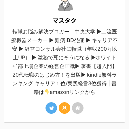
マスタク
転職お悩み解決ブロガー｜中央大学 ▶︎二流医
療機器メーカー ▶︎ 難病IBD発症 ▶︎ キャリア不
安 ▶︎ 経営コンサル会社に転職（年収200万以
上UP） ▶︎ 激務で死にそうになる ▶︎ホワイト
+1部上場企業の経営企画職▶︎ 著書【超入門】
20代転職のはじめ方！を出版▶︎ kindle無料ラ
ンキング キャリア１位/実践経営3位獲得 | 書
籍は
amazonリンクから