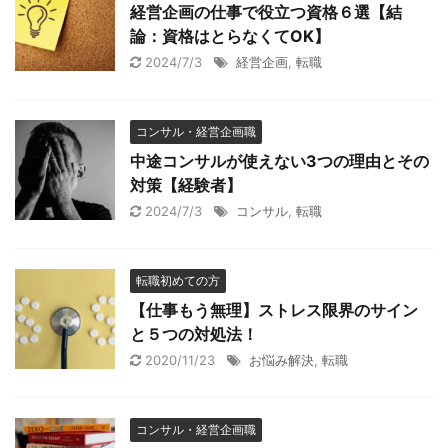
経営企画の仕事で役立つ資格６選【結
論：資格はとらなくてOK】
2024/7/3
経営企画
,
転職
コンサル・経営企画職
中途コンサルが使えない3つの理由とその
対策【経験者】
2024/7/3
コンサル
,
転職
転職初めての方
【仕事もう無理】ストレス限界のサイン
と５つの対処法！
2020/11/23
お悩み解決
,
転職
コンサル・経営企画職