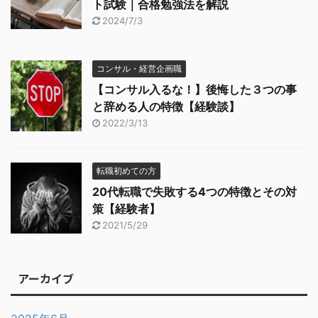
ト試験｜合格勉強法を解説
2024/7/3
コンサル・経営企画職
【コンサル入るな！】後悔した３つの事
と辞める人の特徴【経験談】
2022/3/13
転職初めての方
20代転職で失敗する4つの特徴とその対
策【経験者】
2021/5/29
アーカイブ