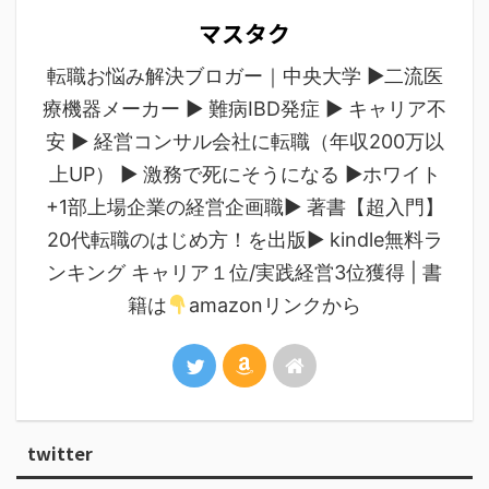
マスタク
転職お悩み解決ブロガー｜中央大学 ▶︎二流医
療機器メーカー ▶︎ 難病IBD発症 ▶︎ キャリア不
安 ▶︎ 経営コンサル会社に転職（年収200万以
上UP） ▶︎ 激務で死にそうになる ▶︎ホワイト
+1部上場企業の経営企画職▶︎ 著書【超入門】
20代転職のはじめ方！を出版▶︎ kindle無料ラ
ンキング キャリア１位/実践経営3位獲得 | 書
籍は
amazonリンクから
twitter