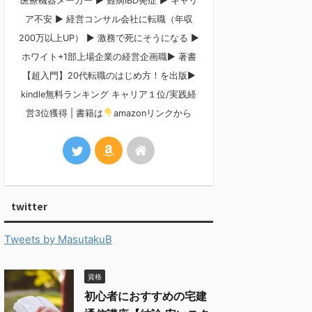
医療機器メーカー ▶︎ 難病IBD発症 ▶︎ キャリ
ア不安 ▶︎ 経営コンサル会社に転職（年収
200万以上UP） ▶︎ 激務で死にそうになる ▶︎
ホワイト+1部上場企業の経営企画職▶︎ 著書
【超入門】20代転職のはじめ方！を出版▶︎
kindle無料ランキング キャリア１位/実践経
営3位獲得 | 書籍は
amazonリンクから
twitter
Tweets by MasutakuB
資格
初心者におすすめの宅建