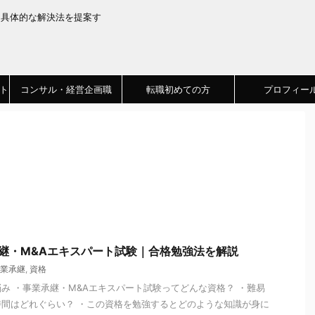
、具体的な解決法を提案す
ト
コンサル・経営企画職
転職初めての方
プロフィー
承継・M&Aエキスパート試験｜合格勉強法を解説
業承継
,
資格
み ・事業承継・M&Aエキスパート試験ってどんな資格？ ・難易
間はどれぐらい？ ・この資格を勉強するとどのような知識が身に