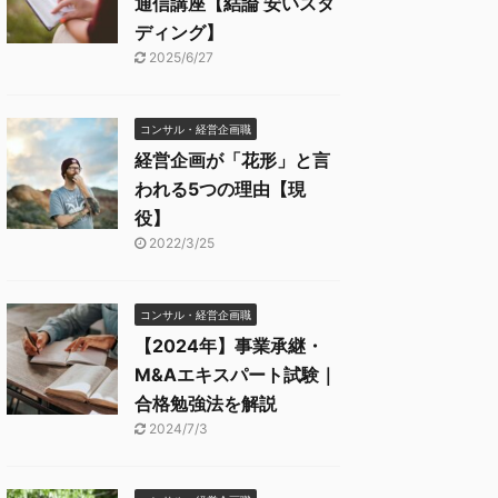
通信講座【結論 安いスタ
ディング】
2025/6/27
コンサル・経営企画職
経営企画が「花形」と言
われる5つの理由【現
役】
2022/3/25
コンサル・経営企画職
【2024年】事業承継・
M&Aエキスパート試験｜
合格勉強法を解説
2024/7/3