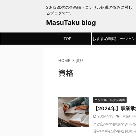
20代/30代の企画職・コンサル転職の悩みに対し
るブログです。
MasuTaku blog
TOP
おすすめ転職エージェン
HOME
>
資格
資格
コンサル・経営企画職
【2024年】事業
2024/7/3
M&A
,
事
この記事で解決できる悩
度や合格に必要な勉強時